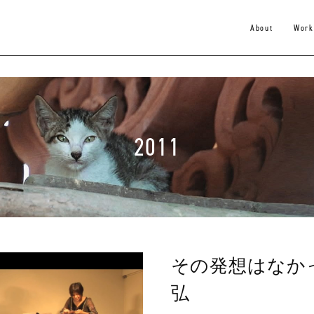
About
Work
2011
その発想はなか
弘