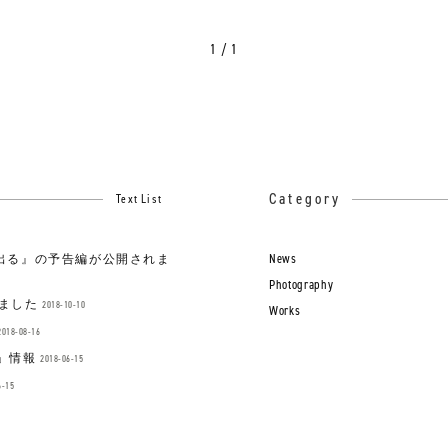
1 / 1
Category
Text List
News
旅に出る』の予告編が公開されま
Photography
ました
2018-10-10
Works
2018-08-16
ge」情報
2018-06-15
6-15