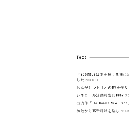
Text
『BOOKBUSは本を届ける
した
2018-10-11
おんがしつトリオのMVを作り
シネロール活動報告20180613
出演作「The Band’s New Sta
御池から高千穂峰を臨む
2018-0