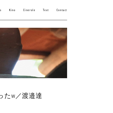
s
Kino
Cinerole
Text
Contact
ったw／渡邉達