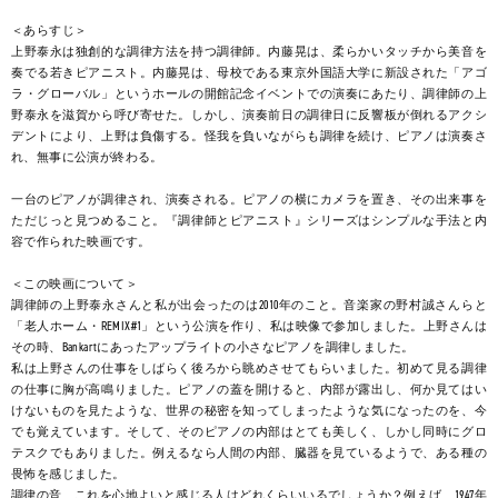
＜あらすじ＞
上野泰永は独創的な調律方法を持つ調律師。内藤晃は、柔らかいタッチから美音を
奏でる若きピアニスト。内藤晃は、母校である東京外国語大学に新設された「アゴ
ラ・グローバル」というホールの開館記念イベントでの演奏にあたり、調律師の上
野泰永を滋賀から呼び寄せた。しかし、演奏前日の調律日に反響板が倒れるアクシ
デントにより、上野は負傷する。怪我を負いながらも調律を続け、ピアノは演奏さ
れ、無事に公演が終わる。
一台のピアノが調律され、演奏される。ピアノの横にカメラを置き、その出来事を
ただじっと見つめること。『調律師とピアニスト』シリーズはシンプルな手法と内
容で作られた映画です。
＜この映画について＞
調律師の上野泰永さんと私が出会ったのは2010年のこと。音楽家の野村誠さんらと
「老人ホーム・REMIX#1」という公演を作り、私は映像で参加しました。上野さんは
その時、Bankartにあったアップライトの小さなピアノを調律しました。
私は上野さんの仕事をしばらく後ろから眺めさせてもらいました。初めて見る調律
の仕事に胸が高鳴りました。ピアノの蓋を開けると、内部が露出し、何か見てはい
けないものを見たような、世界の秘密を知ってしまったような気になったのを、今
でも覚えています。そして、そのピアノの内部はとても美しく、しかし同時にグロ
テスクでもありました。例えるなら人間の内部、臓器を見ているようで、ある種の
畏怖を感じました。
調律の音、これを心地よいと感じる人はどれくらいいるでしょうか？例えば、1947年