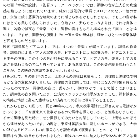
の映画『幸福の設計』（監督ジャック・ベッケル）では、調律の音が主人公の焦燥
感を煽るように使われています。確かに規則的で単調でメロディのない一連の音
は、永遠に続く悪夢的な連続のように感じられるかもしれません。でもこの音が私
にはとても美しく感じられました。心地よい、安らぐというよりは、それは身体に
響く、冷静で誠実な「音楽」です。調律の音はもちろん構成された「楽曲」とは違
います。ですが、調律から演奏までの一連の音の総体は、確かにひとつの音楽体験
と言えるものだと思います。
映画『調律師とピアニスト』では、４つの「音楽」が鳴っています。調律の作業
音、調律師によるピアノの試奏の音、ピアニストによる試奏の音、ピアニストによ
る本番の演奏。この４つの音が順番に現れることで、ピアノの音、楽器としての奥
深さを味わえるのではと思っています。ある意味では、この音楽体験を味わうこと
こそが、この映画の主題であるかもしれません。
話を戻して、その2010年のこと、上野さんの調律は素晴らしく、調律前と調律後で明
らかな音の変化がありました。調律前の音に関しては、特にはなんの印象も持たな
かったのですが、調律後の音は、柔らかく、伸びやかで、そして近くにありまし
た。調律後の音を聞いたとき、公演のスタッフから拍手がおきました。野村誠さん
の情緒と情熱に富んだ素晴らしい演奏でその公演は幕を下ろしました。
それからしばらく経って、同じ2010年のころ、私の携帯電話に上野さんから電話がか
かってきて、「今度東京で仕事があるので調律を撮らないか」と連絡ありました。
初めて調律を見た時に、ぜひ撮影してみたいとお話ししていたら、上野さんのほう
から連絡があったのです。内容は、東京外国語大学に新しいホールができる、大学
のOBであるピアニストの内藤晃さんが記念式典で演奏する、とのことです。
調律は公演の前日から行われました。新設のホールに納入したYAMAHAのピアノは新