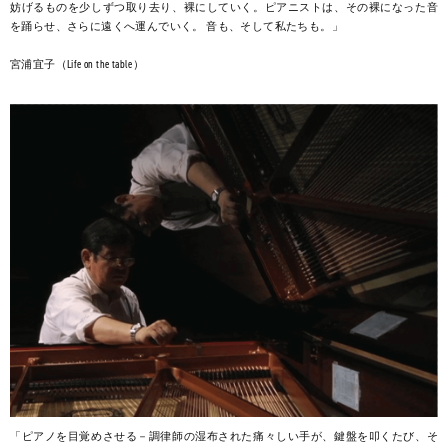
妨げるものを少しずつ取り去り、裸にしていく。ピアニストは、その裸になった音
を踊らせ、さらに遠くへ運んでいく。 音も、そして私たちも。」
宮浦宜子（Life on the table）
「ピアノを目覚めさせる－調律師の湿布された痛々しい手が、鍵盤を叩くたび、そ