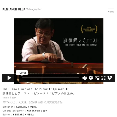
The Piano Tuner and The Pianist <Episode.1>
調律師とピアニスト エピソード１「ピアノの目覚め」
60 min / 2014
第17回ゆふいん文化・記録映画祭 松川賞受賞作品
Director :
KENTAROH UEDA
Cinematographer :
KENTAROH UEDA
Editor :
KENTAROH UEDA