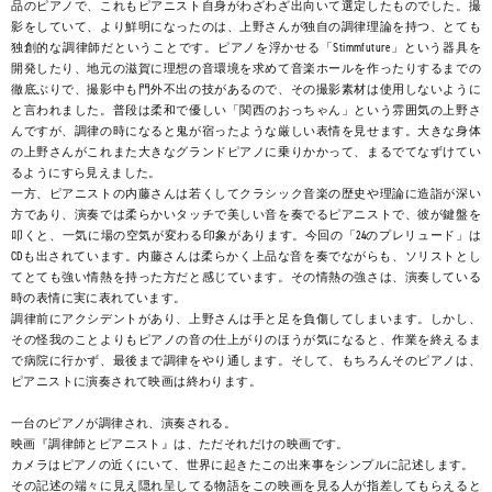
品のピアノで、これもピアニスト自身がわざわざ出向いて選定したものでした。撮
影をしていて、より鮮明になったのは、上野さんが独自の調律理論を持つ、とても
独創的な調律師だということです。ピアノを浮かせる「Stimmfuture」という器具を
開発したり、地元の滋賀に理想の音環境を求めて音楽ホールを作ったりするまでの
徹底ぶりで、撮影中も門外不出の技があるので、その撮影素材は使用しないように
と言われました。普段は柔和で優しい「関西のおっちゃん」という雰囲気の上野さ
んですが、調律の時になると鬼が宿ったような厳しい表情を見せます。大きな身体
の上野さんがこれまた大きなグランドピアノに乗りかかって、まるでてなずけてい
るようにすら見えました。
一方、ピアニストの内藤さんは若くしてクラシック音楽の歴史や理論に造詣が深い
方であり、演奏では柔らかいタッチで美しい音を奏でるピアニストで、彼が鍵盤を
叩くと、一気に場の空気が変わる印象があります。今回の「24のプレリュード」は
CDも出されています。内藤さんは柔らかく上品な音を奏でながらも、ソリストとし
てとても強い情熱を持った方だと感じています。その情熱の強さは、演奏している
時の表情に実に表れています。
調律前にアクシデントがあり、上野さんは手と足を負傷してしまいます。しかし、
その怪我のことよりもピアノの音の仕上がりのほうが気になると、作業を終えるま
で病院に行かず、最後まで調律をやり通します。そして、もちろんそのピアノは、
ピアニストに演奏されて映画は終わります。
一台のピアノが調律され、演奏される。
映画『調律師とピアニスト』は、ただそれだけの映画です。
カメラはピアノの近くにいて、世界に起きたこの出来事をシンプルに記述します。
その記述の端々に見え隠れ呈してる物語をこの映画を見る人が指差してもらえると