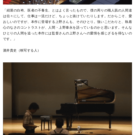
「紺屋の白袴、医者の不養生、とはよく言ったもので、僕の周りの職人肌の人間達
は往々にして、仕事は一流だけど、ちょっと抜けていたりします。だからこそ、愛
おしいのですが、本作に登場する上野さんも、そのひとり。強いこだわりと、執着
心のなさのコントラストが、人間・上野泰永を語っているのかと思います。そんな
ひとりの人間を追った本作には監督さんの上野さんへの愛情を感じざるを得ないの
です。」
酒井貴史（映写する人）