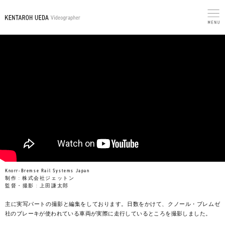
Knorr-Bremse Rail Systems Japan
制作 :
株式会社ジェットン
監督・撮影 :
上田謙太郎
主に実写パートの撮影と編集をしております。日数をかけて、クノール・ブレムゼ
社のブレーキが使われている車両が実際に走行しているところを撮影しました。